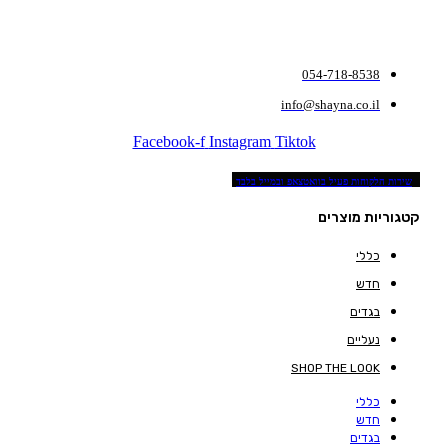
054-718-8538
info@shayna.co.il
Facebook-f
Instagram
Tiktok
שירות הלקוחות פעיל בוואטצאפ ובמייל בלבד
קטגוריות מוצרים
כללי
חדש
בגדים
נעליים
SHOP THE LOOK
כללי
חדש
בגדים