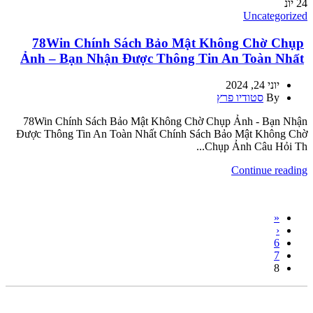
24
יונ
Uncategorized
78Win Chính Sách Bảo Mật Không Chờ Chụp
Ảnh – Bạn Nhận Được Thông Tin An Toàn Nhất
יוני 24, 2024
By
סטודיו פרץ
78Win Chính Sách Bảo Mật Không Chờ Chụp Ảnh - Bạn Nhận
Được Thông Tin An Toàn Nhất Chính Sách Bảo Mật Không Chờ
Chụp Ảnh Câu Hỏi Th...
Continue reading
«
‹
6
7
8