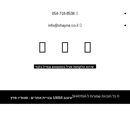
054-718-8538
info@shayna.co.il
שירות הלקוחות פעיל בוואטצאפ ובמייל בלבד
© כל הזכויות שמורות ל-SHAYNA
עיצוב UX/UI ובניית אתרים - סטודיו פרץ
משלוחים מהירים עד 2-5 ימי עסקים