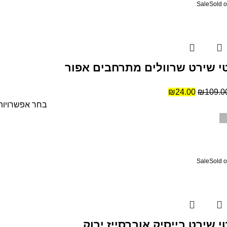
Sale
Sold o
י שירט שרוולים מתרחבים אפור
₪
24.00
₪
109.0
בחר אפשרויות
Sale
Sold o
י שירט בייסיק אוברסייז ירוק