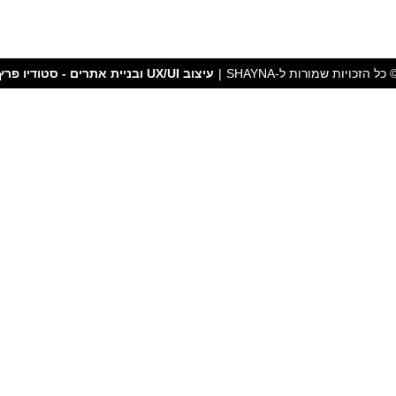
 כל הזכויות שמורות ל-SHAYNA
|
עיצוב UX/UI ובניית אתרים - סטודיו פרץ
משלוחים מהירים עד 2-5 ימי עסקים