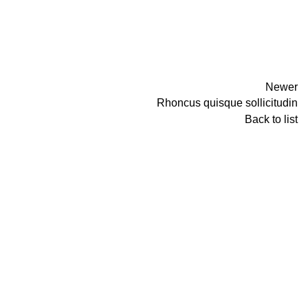
Newer
Rhoncus quisque sollicitudin
Back to list
ACCESSORIES
IMPERDIET MAURIS A NONTIN