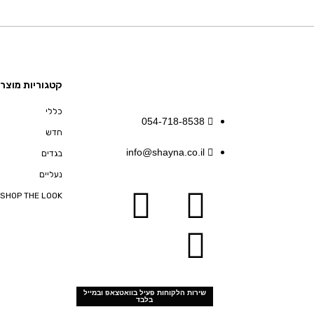
קטגוריות מוצרי
כללי
054-718-8538
חדש
info@shayna.co.il
בגדים
נעליים
SHOP THE LOOK
שירות הלקוחות פעיל בוואטצאפ ובמייל
בלבד